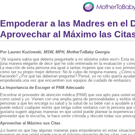
Empoderar a las Madres en el D
Aprovechar al Máximo las Cita
Por Lauren Kozlowski, MSW, MPH, MotherToBaby Georgia
“¡Ni siquiera sabía que debería preguntarle a mi obstetra sobre eso!» Esta e
(una manera elegante de decir que he sido entrenada en la evaluación y co
La reacción de esta persona era igual a tantas mujeres que van a sus primer
cómo ser su propio mejor defensor. No le culpo de ninguna manera. ¿Cómo 
haciendo? ¿Por qué las deberían preguntar? Pensé, yo no sólo quería ayudarl
empoderada una vez que encuentren sus equipos de cuidado de embarazo.
La Importancia de Escoger el PAM Adecuado
Encontrar el proveedor de atención médica (PAM) que sea apto para usted e
como usted y yo. Vienen con una amplia gama de personalidades y estilos de
personas a que les encarga su salud y la salud de su bebé van a ayudarle a
puede reducir cualquier estrés que tenga sobre sentarse con la persona que
gustaría sugerir algunas maneras en que usted puede planear la experiencia 
proveedor que le escucha, le hace sentir cómoda y discute todas sus preoc
Aprovechar al Máximo sus Citas
¡Lo bueno es que hay algunas maneras para empoderarse en estas situaciones
maneras en que usted puede sacar el máximo provecho de las citas con su 