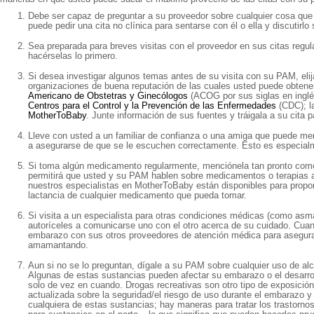
Debe ser capaz de preguntar a su proveedor sobre cualquier cosa que l
puede pedir una cita no clínica para sentarse con él o ella y discutirlo 
Sea preparada para breves visitas con el proveedor en sus citas regu
hacérselas lo primero.
Si desea investigar algunos temas antes de su visita con su PAM, elij
organizaciones de buena reputación de las cuales usted puede obtene
Americano de Obstetras y Ginecólogos
(ACOG por sus siglas en inglés
Centros para el Control y la Prevención de las Enfermedades
(CDC); l
MotherToBaby
. Junte información de sus fuentes y tráigala a su cita
Lleve con usted a un familiar de confianza o una amiga que puede men
a asegurarse de que se le escuchen correctamente. Esto es especialme
Si toma algún medicamento regularmente, menciónela tan pronto como 
permitirá que usted y su PAM hablen sobre medicamentos o terapias a
nuestros especialistas en MotherToBaby están disponibles para proporc
lactancia de cualquier medicamento que pueda tomar.
Si visita a un especialista para otras condiciones médicas (como asma, 
autoríceles a comunicarse uno con el otro acerca de su cuidado. Cua
embarazo con sus otros proveedores de atención médica para asegur
amamantando.
Aun si no se lo preguntan, dígale a su PAM sobre cualquier uso de al
Algunas de estas sustancias pueden afectar su embarazo o el desarrol
solo de vez en cuando. Drogas recreativas son otro tipo de exposició
actualizada sobre la seguridad/el riesgo de uso durante el embarazo y
cualquiera de estas sustancias; hay maneras para tratar los trastorno