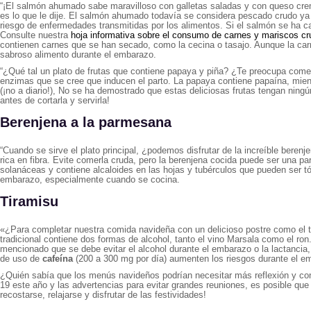
“¡El salmón ahumado sabe maravilloso con galletas saladas y con queso cre
es lo que le dije. El salmón ahumado todavía se considera pescado crudo ya 
riesgo de enfermedades transmitidas por los alimentos. Si el salmón se ha ca
Consulte nuestra
hoja informativa sobre el consumo de carnes y mariscos cr
contienen carnes que se han secado, como la cecina o tasajo. Aunque la carn
sabroso alimento durante el embarazo.
“¿Qué tal un plato de frutas que contiene papaya y piña? ¿Te preocupa come
enzimas que se cree que inducen el parto. La papaya contiene papaína, mien
(¡no a diario!), No se ha demostrado que estas deliciosas frutas tengan nin
antes de cortarla y servirla!
Berenjena a la parmesana
“Cuando se sirve el plato principal, ¿podemos disfrutar de la increíble bere
rica en fibra. Evite comerla cruda, pero la berenjena cocida puede ser una pa
solanáceas y contiene alcaloides en las hojas y tubérculos que pueden ser t
embarazo, especialmente cuando se cocina.
Tiramisu
«¿Para completar nuestra comida navideña con un delicioso postre como el t
tradicional contiene dos formas de alcohol, tanto el vino Marsala como el 
mencionado que se debe evitar el alcohol durante el embarazo o la lactanci
de uso de
cafeína
(200 a 300 mg por día) aumenten los riesgos durante el e
¿Quién sabía que los menús navideños podrían necesitar más reflexión y con
19 este año y las advertencias para evitar grandes reuniones, es posible qu
recostarse, relajarse y disfrutar de las festividades!