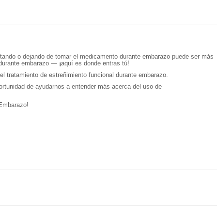
itando o dejando de tomar el medicamento durante embarazo puede ser más
o durante embarazo —
¡
aquí es donde entras tú!
 el tratamiento de estreñimiento funcional durante embarazo.
portunidad de ayudarnos a entender más acerca del uso de
Embarazo!