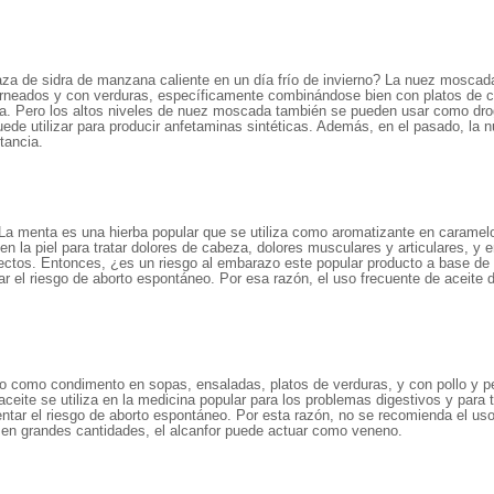
za de sidra de manzana caliente en un día frío de invierno? La nuez moscada
neados y con verduras, específicamente combinándose bien con platos de 
a. Pero los altos niveles de nuez moscada también se pueden usar como droga
uede utilizar para producir anfetaminas sintéticas. Además, en el pasado, la
tancia.
a menta es una hierba popular que se utiliza como aromatizante en caramelos,
n la piel para tratar dolores de cabeza, dolores musculares y articulares, y e
sectos. Entonces, ¿es un riesgo al embarazo este popular producto a base de
r el riesgo de aborto espontáneo. Por esa razón, el uso frecuente de aceite 
izado como condimento en sopas, ensaladas, platos de verduras, y con pollo y
aceite se utiliza en la medicina popular para los problemas digestivos y para
ar el riesgo de aborto espontáneo. Por esta razón, no se recomienda el uso 
 en grandes cantidades, el alcanfor puede actuar como veneno.