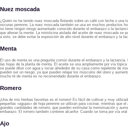
Nuez moscada
¿Quién no ha tenido nuez moscada flotando sobre un café con leche o una ta
oscuras perenne. La nuez moscada también se usa en muchos productos hor
no tiene ningún riesgo aumentado conocido durante el embarazo o la lactanci
que alteran la mente. La miristicina aislada del aceite de nuez moscada se p
a esto, se debe evitar la exposición de alto nivel durante el embarazo y la lac
Menta
El uso de menta es una pregunta común durante el embarazo y la lactancia. L
las hojas de la planta de menta. El aceite se usa ampliamente por vía tópica e
se puede diluir con agua y rociar alrededor de su casa como repelente de in
pueden ser un riesgo, ya que pueden relajar los músculos del útero y aumenta
mucho té de menta es no recomendado durante el embarazo.
Romero
¡Una de mis hierbas favoritas es el romero! Es fácil de cultivar y muy util
pequeñas «agujas» de hoja perenne se utilizan para cocinar, mientras que el 
grandes cantidades de romero, que pueden estimular la menstruación y aument
embarazo. El romero también contiene alcanfor. Cuando se toma por vía oral
Ajo