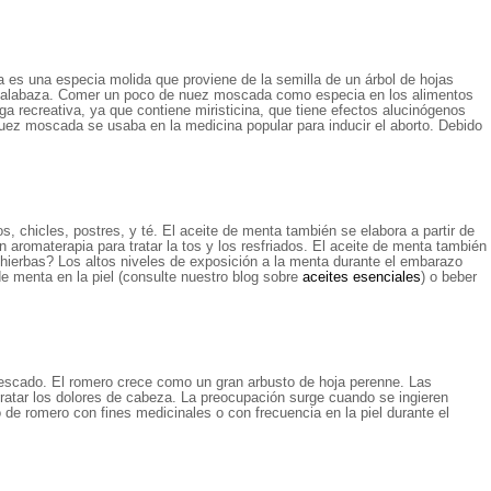
 es una especia molida que proviene de la semilla de un árbol de hojas
calabaza. Comer un poco de nuez moscada como especia en los alimentos
 recreativa, ya que contiene miristicina, que tiene efectos alucinógenos
 nuez moscada se usaba en la medicina popular para inducir el aborto. Debido
 chicles, postres, y té. El aceite de menta también se elabora a partir de
n aromaterapia para tratar la tos y los resfriados. El aceite de menta también
 hierbas? Los altos niveles de exposición a la menta durante el embarazo
de menta en la piel (consulte nuestro blog sobre
aceites esenciales
) o beber
 pescado. El romero crece como un gran arbusto de hoja perenne. Las
 tratar los dolores de cabeza. La preocupación surge cuando se ingieren
de romero con fines medicinales o con frecuencia en la piel durante el