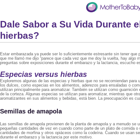
Dale Sabor a Su Vida Durante e
hierbas?
Estar embarazada ya puede ser lo suficientemente estresante sin tener qu
que me llamó me dijo “parece que cada vez que me doy la vuelta, hay algo 
preguntas sobre exposiciones durante el embarazo y la lactancia, escucho es
Especias versus hierbas
Exploremos algunas de las especias y hierbas que no se recomiendan para us
los dulces, como especias en los alimentos, aderezos para ensaladas o como p
utilizan principalmente para aromatizar. También se utilizan como guarnición
de la corteza. Algunas especias se utilizan para aromatizar, mientras que o
aromatizantes en sus alimentos y bebidas, está bien. La preocupación es cu
Semillas de amapola
Las semillas de amapola provienen de la planta de amapola y a menudo se u
pequeñas cantidades de vez en cuando como parte de un plato de comida o un 
cantidades de morfina y otros opiáceos como la codeína. Cuando se usan semi
durante el embarazo y la lactancia por este motivo.