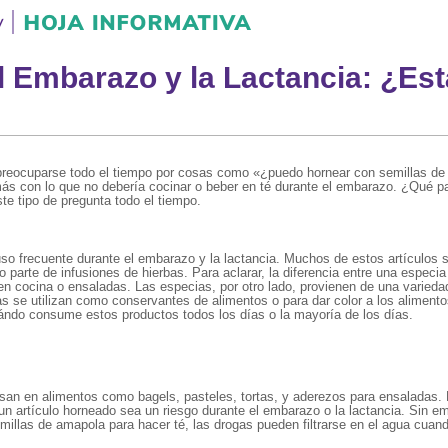
l Embarazo y la Lactancia: ¿Est
e preocuparse todo el tiempo por cosas como «¿puedo hornear con semillas 
más con lo que no debería cocinar o beber en té durante el embarazo. ¿Qué
te tipo de pregunta todo el tiempo.
o frecuente durante el embarazo y la lactancia. Muchos de estos artículos 
arte de infusiones de hierbas. Para aclarar, la diferencia entre una especia
 en cocina o ensaladas. Las especias, por otro lado, provienen de una varied
tras se utilizan como conservantes de alimentos o para dar color a los alime
ándo consume estos productos todos los días o la mayoría de los días.
san en alimentos como bagels, pasteles, tortas, y aderezos para ensaladas.
artículo horneado sea un riesgo durante el embarazo o la lactancia. Sin emb
llas de amapola para hacer té, las drogas pueden filtrarse en el agua cuand