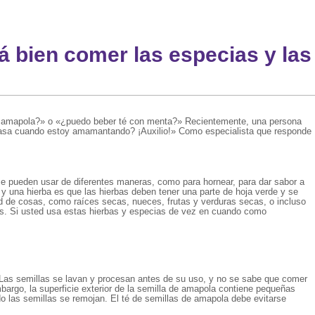
á bien comer las especias y las
de amapola?» o «¿puedo beber té con menta?» Recientemente, una persona
 pasa cuando estoy amamantando? ¡Auxilio!» Como especialista que responde
se pueden usar de diferentes maneras, como para hornear, para dar sabor a
 y una hierba es que las hierbas deben tener una parte de hoja verde y se
ad de cosas, como raíces secas, nueces, frutas y verduras secas, o incluso
ntos. Si usted usa estas hierbas y especias de vez en cuando como
 Las semillas se lavan y procesan antes de su uso, y no se sabe que comer
argo, la superficie exterior de la semilla de amapola contiene pequeñas
o las semillas se remojan. El té de semillas de amapola debe evitarse