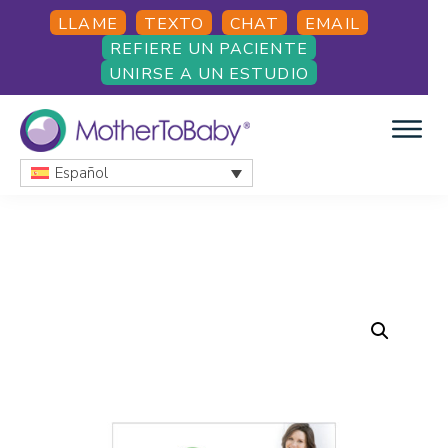
Skip
Skip
LLAME
TEXTO
CHAT
EMAIL
to
to
REFIERE UN PACIENTE
main
footer
UNIRSE A UN ESTUDIO
content
Español
MOTHERTOBABY
Medications
and
More
during
pregnancy
and
breastfeeding