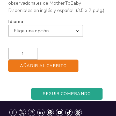
observacionales de MotherToBaby.
Disponibles en inglés y español. (3.5 x 2 pulg.)
Idioma
Tarjeta
para
Referir
AÑADIR AL CARRITO
Pacientes-
MotherToBaby
California
SEGUIR COMPRANDO
cantidad
Footer