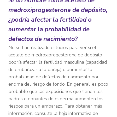
Si un hombre toma acetato de
medroxiprogesterona de depósito
,
¿podría afectar la fertilidad o
aumentar la probabilidad de
defectos de nacimiento?
No se han realizado estudios para ver si el
acetato de medroxiprogesterona de depósito
podría afectar la fertilidad masculina (capacidad
de embarazar a la pareja) o aumentar la
probabilidad de defectos de nacimiento por
encima del riesgo de fondo. En general, es poco
probable que las exposiciones que tienen los
padres o donantes de esperma aumenten los
riesgos para un embarazo. Para obtener más
información, consulte la hoja informativa de