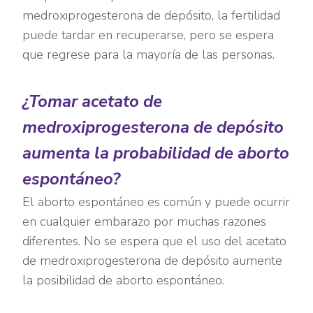
medroxiprogesterona de depósito, la fertilidad
puede tardar en recuperarse, pero se espera
que regrese para la mayoría de las personas.
¿Tomar acetato de
medroxiprogesterona de depósito
aumenta la probabilidad de aborto
espontáneo?
El aborto espontáneo es común y puede ocurrir
en cualquier embarazo por muchas razones
diferentes. No se espera que el uso del acetato
de medroxiprogesterona de depósito aumente
la posibilidad de aborto espontáneo.