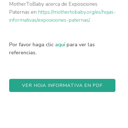
MotherToBaby acerca de Exposiciones
Paternas en
https://mothertobaby.org/es/hojas-
informativas/exposiciones-paternas/
.
Por favor haga clic
aquí
para ver las
referencias.
VER HOJA INFORMATIVA EN PDF