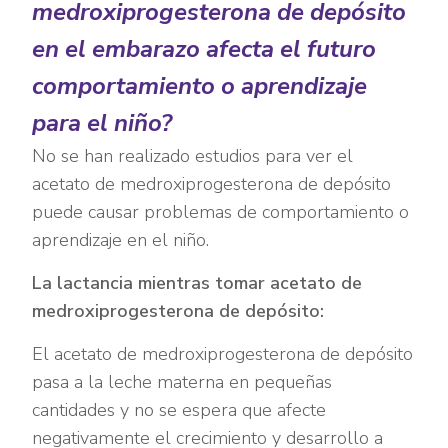
medroxiprogesterona de depósito
en el embarazo afecta el futuro
comportamiento o aprendizaje
para el niño?
No se han realizado estudios para ver el
acetato de medroxiprogesterona de depósito
puede causar problemas de comportamiento o
aprendizaje en el niño.
La lactancia mientras
tomar
acetato de
medroxiprogesterona de depósito:
El acetato de medroxiprogesterona de depósito
pasa a la leche materna en pequeñas
cantidades y no se espera que afecte
negativamente el crecimiento y desarrollo a