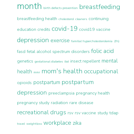
month
breastfeeding
birth defects prevention
breastfeeding health
continuing
cholesterol
cleaners
covid-19
education credits
covid19 vaccine
depression
exercise
familial hypercholesterolemia (fh)
folic acid
fasd
fetal alcohol spectrum disorders
mental
genetics
insect repellent
gestational diabetes
ibd
mom's health
occupational
health
mmr
postpartum
postpartum
opioids
depression
preeclampsia
pregnancy health
pregnancy study
radiation
rare disease
recreational drugs
rsv
rsv vaccine
study
tdap
workplace
zika
travel
weightloss