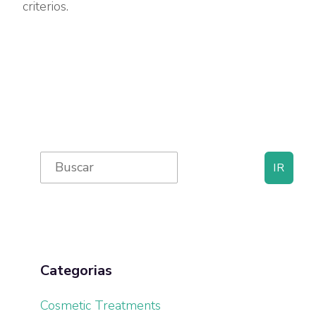
criterios.
Primary
Search
for:
Sidebar
Categorias
Cosmetic Treatments