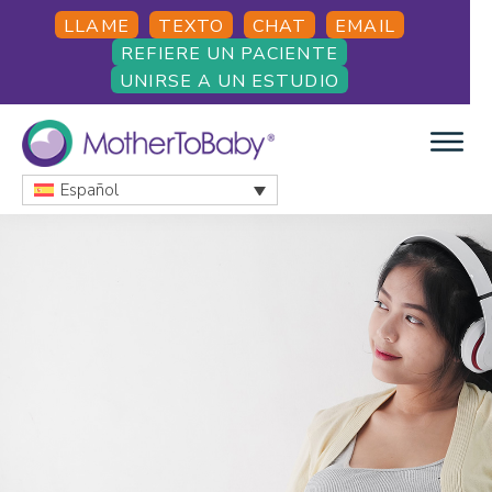
Skip
Skip
Skip
LLAME
TEXTO
CHAT
EMAIL
to
to
to
REFIERE UN PACIENTE
main
primary
footer
UNIRSE A UN ESTUDIO
content
sidebar
Español
MOTHERTOBABY
Medications
and
More
during
pregnancy
and
breastfeeding