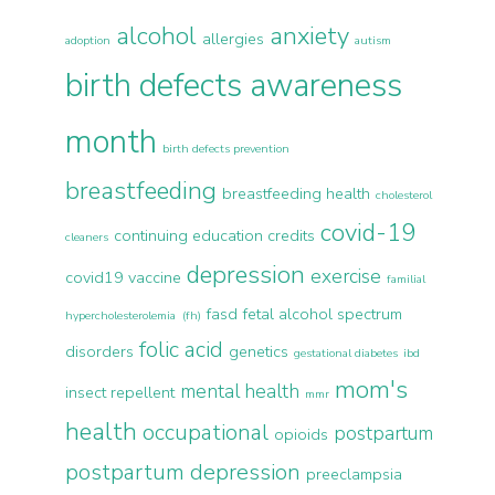
alcohol
anxiety
allergies
adoption
autism
birth defects awareness
month
birth defects prevention
breastfeeding
breastfeeding health
cholesterol
covid-19
continuing education credits
cleaners
depression
exercise
covid19 vaccine
familial
fasd
fetal alcohol spectrum
hypercholesterolemia (fh)
folic acid
disorders
genetics
gestational diabetes
ibd
mom's
mental health
insect repellent
mmr
health
occupational
postpartum
opioids
postpartum depression
preeclampsia