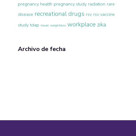
pregnancy health
pregnancy study
radiation
rare
recreational drugs
disease
rsv
rsv vaccine
workplace
zika
study
tdap
travel
weightloss
Archivo de fecha