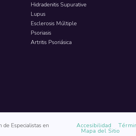
Hidradenitis Supurative
Lupus
Esclerosis Múltiple
Psoriasis
Artritis Psoriásica
 de Especialistas en
Accesibilidad
Térmi
Mapa del Sitio