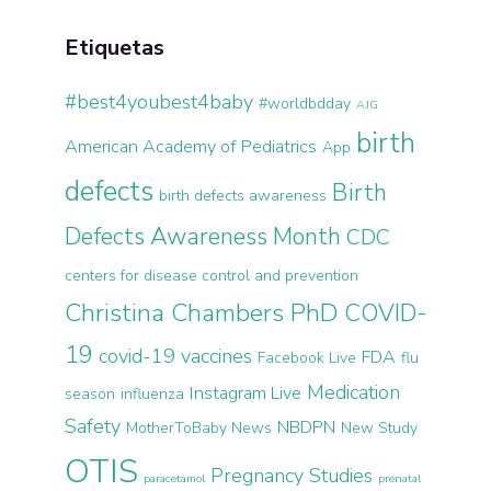
Etiquetas
#best4youbest4baby
#worldbdday
AJG
birth
American Academy of Pediatrics
App
defects
Birth
birth defects awareness
Defects Awareness Month
CDC
centers for disease control and prevention
Christina Chambers PhD
COVID-
19
covid-19 vaccines
FDA
Facebook Live
flu
Medication
Instagram Live
season
influenza
Safety
NBDPN
MotherToBaby News
New Study
OTIS
Pregnancy Studies
paracetamol
prenatal