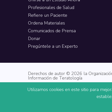
Profesionales de Salud
Refiere un Paciente
Ordena Materiales
Comunicados de Prensa
Donar
Pregúntele a un Experto
Derechos de autor © 2026 la Organización
Información de Teratología
Utilizamos cookies en este sitio para mejo
MotherToBaby cuenta con el apoyo de la Adm
estable
Estados Unidos (HHS) como parte de una ad
contenidos son los del autor/es y no represent