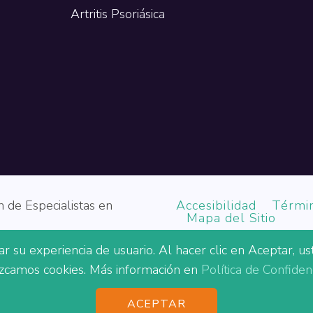
Artritis Psoriásica
 de Especialistas en
Accesibilidad
Térmi
Mapa del Sitio
rar su experiencia de usuario. Al hacer clic en Aceptar, 
inistración de Recursos y Servicios de Salud (HRSA) del Depar
zcamos cookies. Más información en
Política de Confidenc
judicación por un total de $6,000,000 con cero porcentaje fina
an necesariamente los puntos de vista oficiales de, ni un respa
ACEPTAR