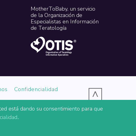
MotherToBaby, un servicio
de la Organización de
Especialistas en Información
de Teratología
nos
Confidencialidad
^
usted está dando su consentimiento para que
tamento de Salud y Servicios Humanos de los
ialidad.
.
nciado con fuentes no gubernamentales. Los
ldo, por HRSA, HHS o el Gobierno de los Estados