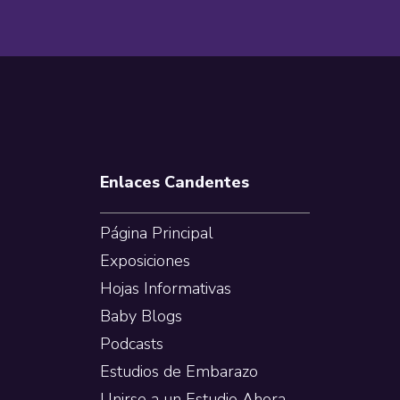
Footer
Enlaces Candentes
Página Principal
Exposiciones
Hojas Informativas
Baby Blogs
Podcasts
Estudios de Embarazo
Unirse a un Estudio Ahora