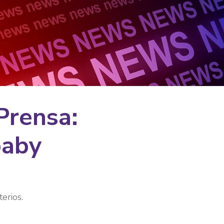
Prensa:
baby
terios.