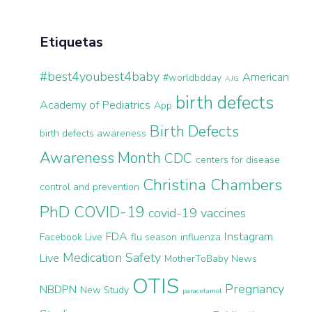
Etiquetas
#best4youbest4baby
American
#worldbdday
AJG
birth defects
Academy of Pediatrics
App
Birth Defects
birth defects awareness
Awareness Month
CDC
centers for disease
Christina Chambers
control and prevention
PhD
COVID-19
covid-19 vaccines
FDA
Instagram
Facebook Live
flu season
influenza
Medication Safety
Live
MotherToBaby News
OTIS
Pregnancy
NBDPN
New Study
paracetamol