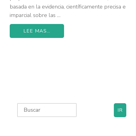
basada en la evidencia, científicamente precisa e
imparcial sobre las …
LEE MAS...
Primary
Search
for:
Sidebar