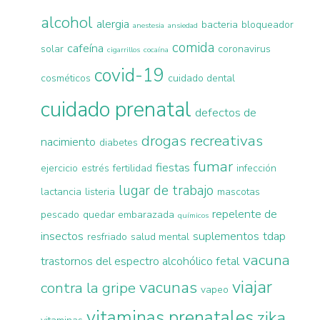
alcohol
alergia
bacteria
bloqueador
anestesia
ansiedad
comida
cafeína
solar
coronavirus
cigarrillos
cocaína
covid-19
cosméticos
cuidado dental
cuidado prenatal
defectos de
drogas recreativas
nacimiento
diabetes
fumar
fiestas
ejercicio
estrés
fertilidad
infección
lugar de trabajo
lactancia
listeria
mascotas
repelente de
pescado
quedar embarazada
químicos
insectos
suplementos
tdap
resfriado
salud mental
vacuna
trastornos del espectro alcohólico fetal
viajar
vacunas
contra la gripe
vapeo
vitaminas prenatales
zika