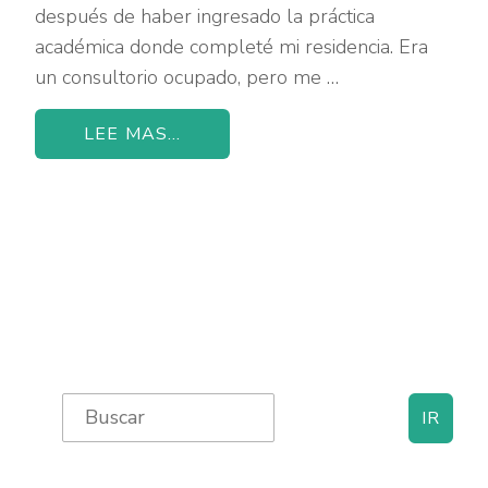
después de haber ingresado la práctica
académica donde completé mi residencia. Era
un consultorio ocupado, pero me …
LEE MAS...
Primary
Search
for:
Sidebar