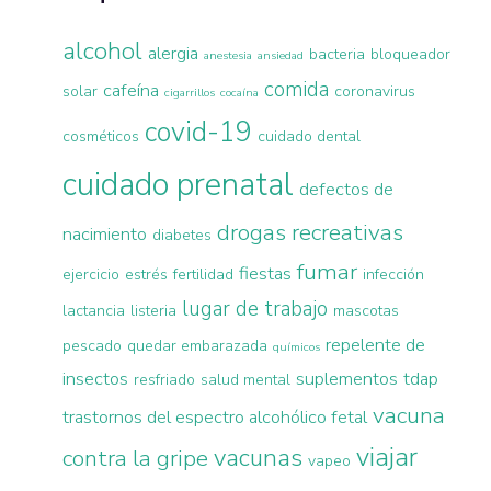
alcohol
alergia
bacteria
bloqueador
anestesia
ansiedad
comida
cafeína
solar
coronavirus
cigarrillos
cocaína
covid-19
cosméticos
cuidado dental
cuidado prenatal
defectos de
drogas recreativas
nacimiento
diabetes
fumar
fiestas
ejercicio
estrés
fertilidad
infección
lugar de trabajo
lactancia
listeria
mascotas
repelente de
pescado
quedar embarazada
químicos
insectos
suplementos
tdap
resfriado
salud mental
vacuna
trastornos del espectro alcohólico fetal
viajar
vacunas
contra la gripe
vapeo