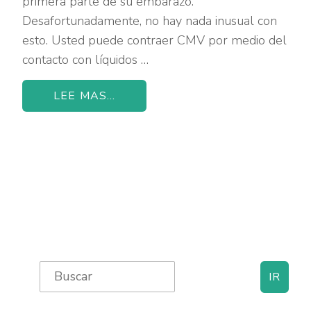
primera parte de su embarazo.
Desafortunadamente, no hay nada inusual con
esto. Usted puede contraer CMV por medio del
contacto con líquidos …
LEE MAS...
Primary
Search
for:
Sidebar