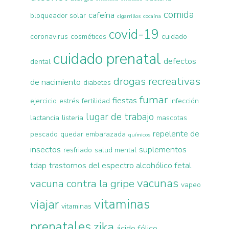
comida
cafeína
bloqueador solar
cigarrillos
cocaína
covid-19
coronavirus
cosméticos
cuidado
cuidado prenatal
defectos
dental
drogas recreativas
de nacimiento
diabetes
fumar
fiestas
ejercicio
estrés
fertilidad
infección
lugar de trabajo
lactancia
listeria
mascotas
repelente de
pescado
quedar embarazada
químicos
insectos
suplementos
resfriado
salud mental
tdap
trastornos del espectro alcohólico fetal
vacunas
vacuna contra la gripe
vapeo
vitaminas
viajar
vitaminas
prenatales
zika
ácido fólico