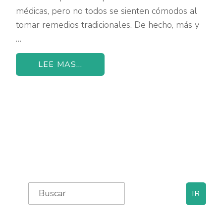
médicas, pero no todos se sienten cómodos al
tomar remedios tradicionales. De hecho, más y
…
LEE MAS...
Primary
Search
for:
Sidebar