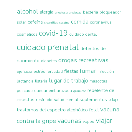
alcohol
alergia
bacteria
bloqueador
anestesia
ansiedad
comida
cafeína
solar
coronavirus
cigarrillos
cocaína
covid-19
cosméticos
cuidado dental
cuidado prenatal
defectos de
drogas recreativas
nacimiento
diabetes
fumar
fiestas
ejercicio
estrés
fertilidad
infección
lugar de trabajo
lactancia
listeria
mascotas
repelente de
pescado
quedar embarazada
químicos
insectos
suplementos
tdap
resfriado
salud mental
vacuna
trastornos del espectro alcohólico fetal
viajar
vacunas
contra la gripe
vapeo