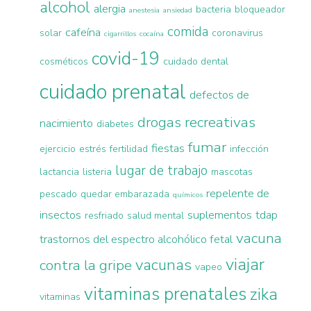
alcohol
alergia
bacteria
bloqueador
anestesia
ansiedad
comida
cafeína
solar
coronavirus
cigarrillos
cocaína
covid-19
cosméticos
cuidado dental
cuidado prenatal
defectos de
drogas recreativas
nacimiento
diabetes
fumar
fiestas
ejercicio
estrés
fertilidad
infección
lugar de trabajo
lactancia
listeria
mascotas
repelente de
pescado
quedar embarazada
químicos
insectos
suplementos
tdap
resfriado
salud mental
vacuna
trastornos del espectro alcohólico fetal
viajar
vacunas
contra la gripe
vapeo
vitaminas prenatales
zika
vitaminas