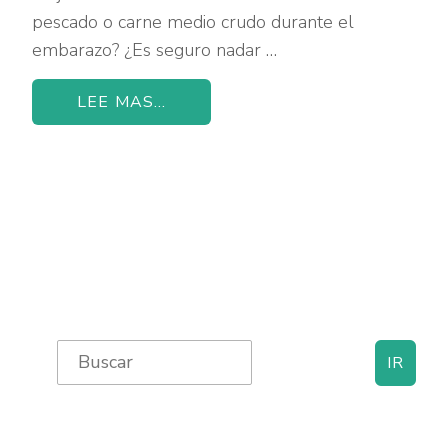
pescado o carne medio crudo durante el
embarazo? ¿Es seguro nadar …
LEE MAS...
Primary
Search
for:
Sidebar