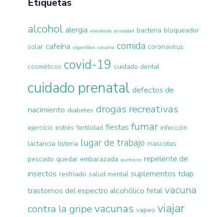
Etiquetas
alcohol
alergia
bacteria
bloqueador
anestesia
ansiedad
comida
cafeína
solar
coronavirus
cigarrillos
cocaína
covid-19
cosméticos
cuidado dental
cuidado prenatal
defectos de
drogas recreativas
nacimiento
diabetes
fumar
fiestas
ejercicio
estrés
fertilidad
infección
lugar de trabajo
lactancia
listeria
mascotas
repelente de
pescado
quedar embarazada
químicos
insectos
suplementos
tdap
resfriado
salud mental
vacuna
trastornos del espectro alcohólico fetal
viajar
vacunas
contra la gripe
vapeo