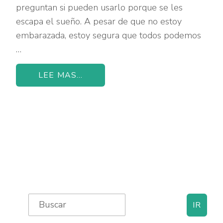
preguntan si pueden usarlo porque se les
escapa el sueño. A pesar de que no estoy
embarazada, estoy segura que todos podemos
…
LEE MAS...
Primary
Search
for:
Sidebar