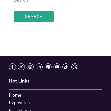
for:
Footer
Hot Links
Home
Exposures
Fact Sheets