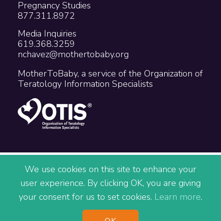
Pregnancy Studies
877.311.8972
Media Inquiries
619.368.3259
nchavez@mothertobaby.org
MotherToBaby, a service of the Organization of
Teratology Information Specialists
Copyright © 2026 The Organization of
We use cookies on this site to enhance your
Teratology Information Specialists
user experience. By clicking OK, you are giving
Accessibility
Privacy
Terms
your consent for us to set cookies.
Learn more
.
Site Map