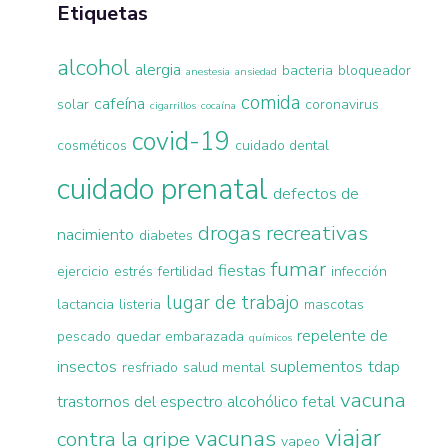
Etiquetas
alcohol
alergia
bacteria
bloqueador
anestesia
ansiedad
comida
cafeína
solar
coronavirus
cigarrillos
cocaína
covid-19
cosméticos
cuidado dental
cuidado prenatal
defectos de
drogas recreativas
nacimiento
diabetes
fumar
fiestas
ejercicio
estrés
fertilidad
infección
lugar de trabajo
lactancia
listeria
mascotas
repelente de
pescado
quedar embarazada
químicos
insectos
suplementos
tdap
resfriado
salud mental
vacuna
trastornos del espectro alcohólico fetal
viajar
vacunas
contra la gripe
vapeo