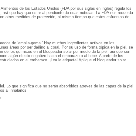
limentos de los Estados Unidos (FDA por sus siglas en inglés) regula los
tos, así que hay que estar al pendiente de esas noticias. La FDA nos recuerda
o con otras medidas de protección, al mismo tiempo que estos esfuerzos de
lamados de ‘amplia-gama.’ Hay muchos ingredientes activos en los
s áreas por ser dañino al coral. Por su uso de forma tópica en la piel, se
ón de los químicos en el bloqueador solar por medio de la piel, aunque son
ce algún efecto negativo hacia el embarazo o al bebe. A parte de los
studiados en el embarazo. ¡Lea la etiqueta! Aplique el bloqueador solar
el. Lo que significa que no serán absorbidos atreves de las capas de la piel
s al inhalarlos.
).