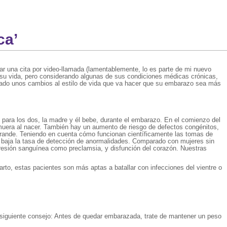
ca’
ar una cita por video-llamada (lamentablemente, lo es parte de mi nuevo
 su vida, pero considerando algunas de sus condiciones médicas crónicas,
pezado unos cambios al estilo de vida que va hacer que su embarazo sea más
ara los dos, la madre y él bebe, durante el embarazo. En el comienzo del
 muera al nacer. También hay un aumento de riesgo de defectos congénitos,
grande. Teniendo en cuenta cómo funcionan científicamente las tomas de
ás baja la tasa de detección de anormalidades. Comparado con mujeres sin
presión sanguínea como preclamsia, y disfunción del corazón. Nuestras
rto, estas pacientes son más aptas a batallar con infecciones del vientre o
 siguiente consejo: Antes de quedar embarazada, trate de mantener un peso