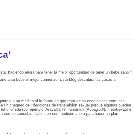
ca’
ar haciendo ahora para tener la mejor oportunidad de tener un bebé sano?”
rle a su bebé el mejor comienzo. Este blog describirá las cosas a
egúntele a su médico si la forma en que trata estas condiciones comunes
ase un chequeo de infecciones de transmisión sexual porque algunas pueden
eflunomida (por ejemplo, Arava®), teriflunomida (Aubagio®), metotrexato e
ud antes de concebir. Hable con sus médicos ahora para hacer un plan.