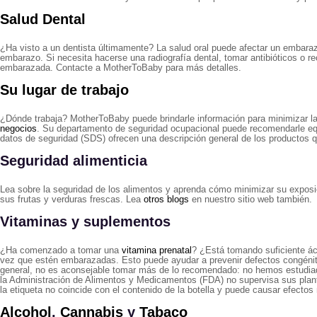
Salud Dental
¿Ha visto a un dentista últimamente? La salud oral puede afectar un embarazo
embarazo. Si necesita hacerse una radiografía dental, tomar antibióticos o r
embarazada. Contacte a MotherToBaby para más detalles.
Su lugar de trabajo
¿Dónde trabaja? MotherToBaby puede brindarle información para minimizar l
negocios
. Su departamento de seguridad ocupacional puede recomendarle equip
datos de seguridad (SDS) ofrecen una descripción general de los productos quí
Seguridad alimenticia
Lea sobre la seguridad de los alimentos y aprenda cómo minimizar su expo
sus frutas y verduras frescas. Lea
otros blogs
en nuestro sitio web también.
Vitaminas y suplementos
¿Ha comenzado a tomar una
vitamina prenatal
? ¿Está tomando suficiente á
vez que estén embarazadas. Esto puede ayudar a prevenir defectos congénito
general, no es aconsejable tomar más de lo recomendado: no hemos estudi
la Administración de Alimentos y Medicamentos (FDA) no supervisa sus plan
la etiqueta no coincide con el contenido de la botella y puede causar efec
Alcohol
,
Cannabis
y
Tabaco