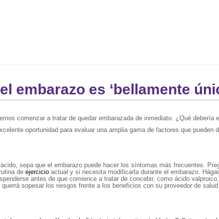
del embarazo es ‘bellamente úni
mos comenzar a tratar de quedar embarazada de inmediato. ¿Qué debería est
xcelente oportunidad para evaluar una amplia gama de factores que pueden da
ujo ácido, sepa que el embarazo puede hacer los síntomas más frecuentes. Pr
rutina de
ejercicio
actual y si necesita modificarla durante el embarazo. Hág
nderse antes de que comience a tratar de concebir, como ácido valproico, l
, querrá sopesar los riesgos frente a los beneficios con su proveedor de sal