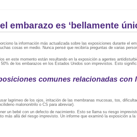
del embarazo es ‘bellamente úni
porciono la información más actualizada sobre las exposiciones durante el em
muchas cosas en medio. Nunca pensé que recibiría preguntas de varias person
s en este momento están resultando en la exposición a agentes antidisturbi
l 50% de los embarazos en los Estados Unidos son imprevistos. Esto signific
posiciones comunes relacionadas con l
 lagrimeo de los ojos, irritación de las membranas mucosas, tos, dificultad 
ilideno malononitrilo o CS para abreviar).
er un bebé con un defecto de nacimiento. Esto se llama su riesgo imprevist
to más allá del riesgo imprevisto. Un informe que examinó la exposición a l