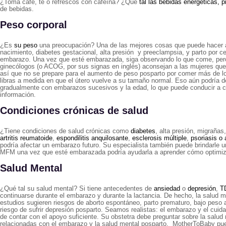
¿Toma café, té o refrescos con cafeína? ¿Qué
tal las bebidas energéticas, 
de bebidas.
Peso corporal
¿Es
su peso
una preocupación? Una de las mejores cosas que puede hacer an
nacimiento, diabetes gestacional, alta presión y preeclampsia, y parto por c
embarazo. Una vez que esté embarazada, siga observando lo que come, pero no
ginecólogos (o ACOG, por sus signas en inglés) aconsejan a las mujeres que
así que no se prepare para el aumento de peso posparto por comer más de lo q
libras a medida en que el útero vuelve a su tamaño normal. Eso aún podría
gradualmente con embarazos sucesivos y la edad, lo que puede conducir a co
información.
Condiciones crónicas de salud
¿Tiene condiciones de salud crónicas como
diabetes
, alta presión, migrañas
artritis reumatoide
,
espondilitis anquilosante
,
esclerosis múltiple
,
psoriasis o a
podría afectar un embarazo futuro. Su especialista también puede brindarle 
MFM una vez que esté embarazada podría ayudarla a aprender cómo optimiza
Salud Mental
¿Qué tal su salud mental? Si tiene antecedentes de
ansiedad
o
depresión
,
T
continuarse durante el embarazo y durante la lactancia. De hecho, la salud 
estudios sugieren riesgos de aborto espontáneo, parto prematuro, bajo peso a
riesgo de sufrir depresión posparto. Seamos realistas: el embarazo y el cui
de contar con el apoyo suficiente. Su obstetra debe preguntar sobre la salud
relacionadas con el embarazo y la salud mental posparto. MotherToBaby puede