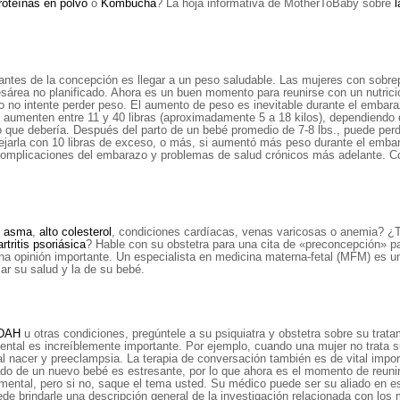
proteínas en polvo
o
Kombucha
? La hoja informativa de MotherToBaby sobre
l
tes de la concepción es llegar a un peso saludable. Las mujeres con sobre
esárea no planificado. Ahora es un buen momento para reunirse con un nutrici
 intente perder peso. El aumento de peso es inevitable durante el embarazo,
 aumenten entre 11 y 40 libras (aproximadamente 5 a 18 kilos), dependiendo
ue debería. Después del parto de un bebé promedio de 7-8 lbs., puede perder 2
 dejarla con 10 libras de exceso, o más, si aumentó más peso durante el em
mplicaciones del embarazo y problemas de salud crónicos más adelante. Cons
,
asma
,
alto colesterol
, condiciones cardíacas, venas varicosas o anemia? 
rtritis psoriásica
? Hable con su obstetra para una cita de «preconcepción» p
una opinión importante. Un especialista en medicina materna-fetal (MFM) es u
r su salud y la de su bebé.
DAH
u otras condiciones, pregúntele a su psiquiatra y obstetra sobre su tr
mental es increíblemente importante. Por ejemplo, cuando una mujer no trata 
l nacer y preeclampsia. La terapia de conversación también es de vital impor
dado de un nuevo bebé es estresante, por lo que ahora es el momento de reun
 mental, pero si no, saque el tema usted. Su médico puede ser su aliado en e
 brindarle una descripción general de la investigación relacionada con los 