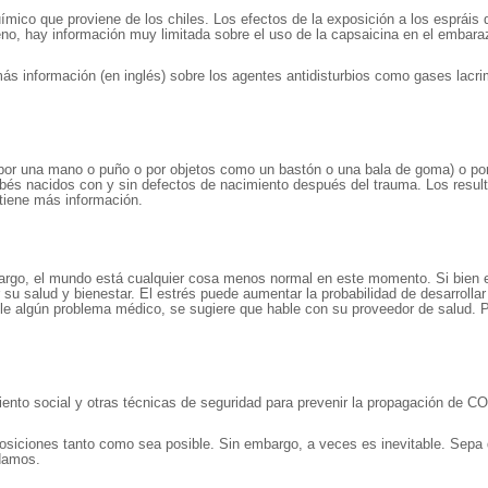
ímico que proviene de los chiles. Los efectos de la exposición a los espráis d
mógeno, hay información muy limitada sobre el uso de la capsaicina en el emba
ás información (en inglés) sobre los agentes antidisturbios como gases lac
por una mano o puño o por objetos como un bastón o una bala de goma) o por 
bebés nacidos con y sin defectos de nacimiento después del trauma. Los resul
tiene más información.
bargo, el mundo está cualquier cosa menos normal en este momento. Si bien e
u salud y bienestar. El estrés puede aumentar la probabilidad de desarrollar c
le algún problema médico, se sugiere que hable con su proveedor de salud. P
iento social y otras técnicas de seguridad para prevenir la propagación de C
ciones tanto como sea posible. Sin embargo, a veces es inevitable. Sepa que
damos.