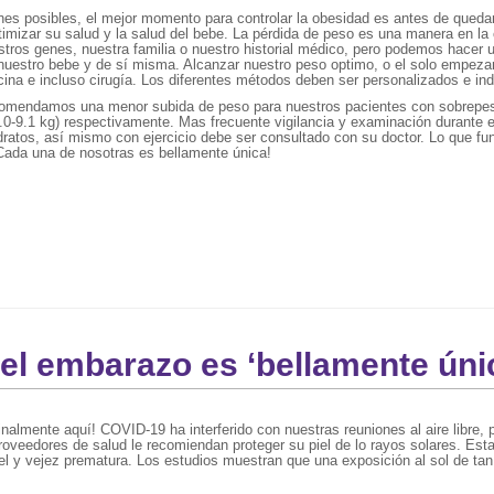
nes posibles, el mejor momento para controlar la obesidad es antes de que
timizar su salud y la salud del bebe. La pérdida de peso es una manera en l
ros genes, nuestra familia o nuestro historial médico, pero podemos hacer u
 nuestro bebe y de sí misma. Alcanzar nuestro peso optimo, o el solo empezar
cina e incluso cirugía. Los diferentes métodos deben ser personalizados e in
comendamos una menor subida de peso para nuestros pacientes con sobrepeso
 (5.0-9.1 kg) respectivamente. Mas frecuente vigilancia y examinación durant
idratos, así mismo con ejercicio debe ser consultado con su doctor. Lo que f
ada una de nosotras es bellamente única!
del embarazo es ‘bellamente úni
nalmente aquí! COVID-19 ha interferido con nuestras reuniones al aire libre, 
 proveedores de salud le recomiendan proteger su piel de lo rayos solares. Est
piel y vejez prematura. Los estudios muestran que una exposición al sol de ta