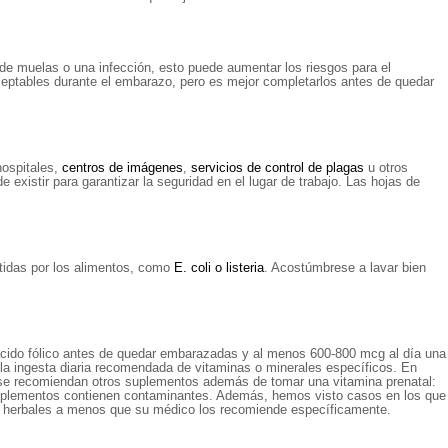
 de muelas o una infección, esto puede aumentar los riesgos para el
aceptables durante el embarazo, pero es mejor completarlos antes de quedar
 hospitales,
centros de imágenes
,
servicios de control de plagas
u otros
xistir para garantizar la seguridad en el lugar de trabajo. Las hojas de
tidas por los alimentos, como
E. coli o listeria
. Acostúmbrese a lavar bien
cido fólico antes de quedar embarazadas y al menos 600-800 mcg al día una
a ingesta diaria recomendada de vitaminas o minerales específicos. En
se recomiendan otros suplementos además de tomar una vitamina prenatal:
suplementos contienen contaminantes. Además, hemos visto casos en los que
tos herbales a menos que su médico los recomiende específicamente.