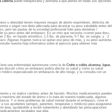
a cafeína
puede tranquilizarla y animarla a que piense en todas sus opciones
peso u obesidad tienen mayores riesgos de aborto espontáneo, defectos de
onista o seguir una dieta adecuada para alcanzar su peso saludable antes del
 pero las pautas de la sociedad profesional líder para obstetras /
 de su peso antes del embarazo. Es un mito que necesita «comer para dos»,
 lbs. en líquido amniótico, 1.5 lbs. de placenta, 5-7 lbs. en sangre, y , 2
barazo. Algunas mujeres nunca se quitan ese peso de más, y su peso aumenta
ulte nuestra hoja informativa sobre el ejercicio para obtener más
¿Tiene una enfermedad autoinmune como la de
Crohn o colitis ulcerosa,
lupus
,
ara discutir cómo un embarazo podría afectar su salud y cómo su salud
n médico especializado en embarazos de alto riesgo, y la consulta con un
atamiento y no realice cambios antes de hacerlo. Muchos medicamentos pueden
su trastorno del estado de ánimo o lo trata de manera inadecuada, algunos
tancia. Y si tiene problemas de salud mental durante el embarazo, corre el
ir a sus ayudantes (amigos, parientes, terapeutas y médicos) para asegurarse
ste área, ayudándole a recibir tratamiento y abordando las preocupaciones
medicamentos recetados que elija.