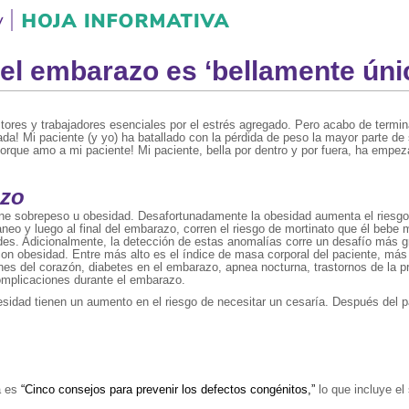
del embarazo es ‘bellamente úni
tores y trabajadores esenciales por el estrés agregado. Pero acabo de termin
a! Mi paciente (y yo) ha batallado con la pérdida de peso la mayor parte de
 porque amo a mi paciente! Mi paciente, bella por dentro y por fuera, ha em
azo
 sobrepeso u obesidad. Desafortunadamente la obesidad aumenta el riesgo p
eo y luego al final del embarazo, corren el riesgo de mortinato que él bebe
des. Adicionalmente, la detección de estas anomalías corre un desafío más 
s con obesidad. Entre más alto es el índice de masa corporal del paciente, m
nes del corazón, diabetes en el embarazo, apnea nocturna, trastornos de la 
omplicaciones durante el embarazo.
esidad tienen un aumento en el riesgo de necesitar un cesaría. Después del pa
a es
“Cinco consejos para prevenir los defectos congénitos,”
lo que incluye el