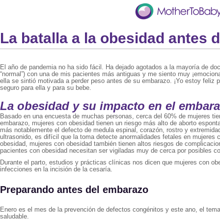
La batalla a la obesidad antes 
El año de pandemia no ha sido fácil. Ha dejado agotados a la mayoría de doc
“normal”) con una de mis pacientes más antiguas y me siento muy ¡emocionad
ella se sintió motivada a perder peso antes de su embarazo. ¡Yo estoy feliz
seguro para ella y para su bebe.
La obesidad y su impacto en el embar
Basado en una encuesta de muchas personas, cerca del 60% de mujeres tiene
embarazo, mujeres con obesidad tienen un riesgo más alto de aborto espontan
más notablemente el defecto de medula espinal, corazón, rostro y extremida
ultrasonido, es difícil que la toma detecte anormalidades fetales en mujere
obesidad, mujeres con obesidad también tienen altos riesgos de complicacio
pacientes con obesidad necesitan ser vigiladas muy de cerca por posibles c
Durante el parto, estudios y prácticas clínicas nos dicen que mujeres con ob
infecciones en la incisión de la cesaría.
Preparando antes del embarazo
Enero es el mes de la prevención de defectos congénitos y este ano, el tem
saludable.