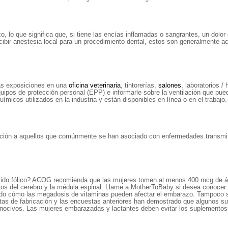
, lo que significa que, si tiene las encías inflamadas o sangrantes, un dolor
ecibir anestesia local para un procedimiento dental, estos son generalmente 
as exposiciones en una
oficina veterinaria
, tintorerías,
salones
, laboratorios /
os de protección personal (EPP) e informarle sobre la ventilación que puede e
micos utilizados en la industria y están disponibles en línea o en el trabajo.
sición a aquellos que comúnmente se han asociado con enfermedades transmi
cido fólico? ACOG recomienda que las mujeres tomen al menos 400 mcg de á
s del cerebro y la médula espinal. Llame a MotherToBaby si desea conocer l
ado cómo las megadosis de vitaminas pueden afectar el embarazo. Tampoco 
tas de fabricación y las encuestas anteriores han demostrado que algunos 
tos nocivos. Las mujeres embarazadas y lactantes deben evitar los suplemen