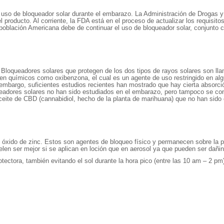
o de bloqueador solar durante el embarazo. La Administración de Drogas y A
el producto. Al corriente, la FDA está en el proceso de actualizar los requisi
la población Americana debe de continuar el uso de bloqueador solar, conjunt
. Bloqueadores solares que protegen de los dos tipos de rayos solares son l
 químicos como oxibenzona, el cual es un agente de uso restringido en alguna
n embargo, suficientes estudios recientes han mostrado que hay cierta absorci
eadores solares no han sido estudiados en el embarazo, pero tampoco se cono
eite de CBD (cannabidiol, hecho de la planta de marihuana) que no han sido e
 y óxido de zinc. Estos son agentes de bloqueo físico y permanecen sobre la pi
en ser mejor si se aplican en loción que en aerosol ya que pueden ser dañino
tectora, también evitando el sol durante la hora pico (entre las 10 am – 2 pm