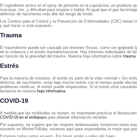
El ingrediente activo en el spray de pimienta es la capsaicina, un producto qu
mucosas, tos, y dificultad para respirar o hablar. Al igual que el gas lacri
defectos de nacimiento más allá del riesgo de fondo.
Los Centros para el Control y la Prevención de Enfermedades (CDC) tienen m
y qué hacer si está expuesto.
Trauma
El traumatismo puede ser causado por lesiones físicas, como ser golpeado (
de la violencia o el estrés mental/emocional. Hay informes individuales de 
en función de la gravedad del trauma. Nuestra hoja informativa sobre
trauma
Estrés
Para la mayoría de nosotros, el estrés es parte de la vida «normal.» Sin em
defectos de nacimiento, estar bajo mucho estrés con el tiempo puede afectar s
problemas médicos, el estrés puede empeorarlos. Si el estrés está causándo
lactancia en nuestra
hoja informativa.
COVID-19
A medida que las multitudes se reúnen, es importante practicar el distanciam
COVID-19 en el embarazo
para obtener información reciente.
Por supuesto, se sugiere que las mujeres embarazadas minimicen estas exposi
nosotros en MotherToBaby, estamos aquí para responderlas lo mejor que po
Estamos todos juntos en esto. Por favor, estén a salvo ahí fuera.