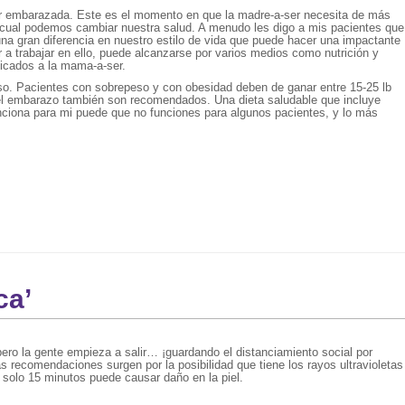
dar embarazada. Este es el momento en que la madre-a-ser necesita de más
a cual podemos cambiar nuestra salud. A menudo les digo a mis pacientes que
na gran diferencia en nuestro estilo de vida que puede hacer una impactante
 a trabajar en ello, puede alcanzarse por varios medios como nutrición y
dicados a la mama-a-ser.
. Pacientes con sobrepeso y con obesidad deben de ganar entre 15-25 lb
e el embarazo también son recomendados. Una dieta saludable que incluye
unciona para mi puede que no funciones para algunos pacientes, y lo más
ca’
pero la gente empieza a salir… ¡guardando el distanciamiento social por
as recomendaciones surgen por la posibilidad que tiene los rayos ultravioletas
n solo 15 minutos puede causar daño en la piel.