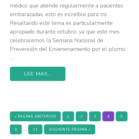
médico que atiende regularmente a pacientes
embarazadas, esto es increíble para mí.
Resaltando este tema es particularmente
apropiado durante octubre, ya que este mes
celebraremos la Semana Nacional de
Prevención del Envenenamiento por el plomo.
…
LEE MAS...
REGRESAR
PAGE
PAGE
PAGE
PAGE
PAGE
«
PAGINA ANTERIOR
1
2
3
4
5
A
LA
Interim
…
PAGE
PAGE
IR
6
11
SIGUIENTE PÁGINA »
A
pages