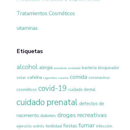
Tratamientos Cosméticos
vitaminas
Etiquetas
alcohol
alergia
bacteria
bloqueador
anestesia
ansiedad
comida
cafeína
solar
coronavirus
cigarrillos
cocaína
covid-19
cosméticos
cuidado dental
cuidado prenatal
defectos de
drogas recreativas
nacimiento
diabetes
fumar
fiestas
ejercicio
estrés
fertilidad
infección