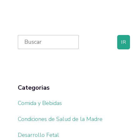
omitted
Primary
Search
for:
Sidebar
Categorias
Comida y Bebidas
Condiciones de Salud de la Madre
Desarrollo Fetal