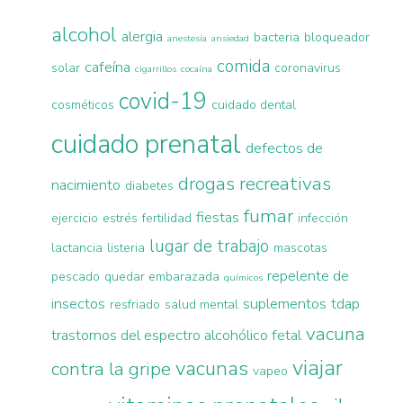
alcohol
alergia
bacteria
bloqueador
anestesia
ansiedad
comida
cafeína
solar
coronavirus
cigarrillos
cocaína
covid-19
cosméticos
cuidado dental
cuidado prenatal
defectos de
drogas recreativas
nacimiento
diabetes
fumar
fiestas
ejercicio
estrés
fertilidad
infección
lugar de trabajo
lactancia
listeria
mascotas
repelente de
pescado
quedar embarazada
químicos
insectos
suplementos
tdap
resfriado
salud mental
vacuna
trastornos del espectro alcohólico fetal
viajar
vacunas
contra la gripe
vapeo