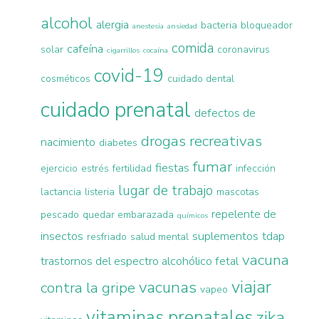
alcohol
alergia
bacteria
bloqueador
anestesia
ansiedad
comida
cafeína
solar
coronavirus
cigarrillos
cocaína
covid-19
cosméticos
cuidado dental
cuidado prenatal
defectos de
drogas recreativas
nacimiento
diabetes
fumar
fiestas
ejercicio
estrés
fertilidad
infección
lugar de trabajo
lactancia
listeria
mascotas
repelente de
pescado
quedar embarazada
químicos
insectos
suplementos
tdap
resfriado
salud mental
vacuna
trastornos del espectro alcohólico fetal
viajar
vacunas
contra la gripe
vapeo
vitaminas prenatales
zika