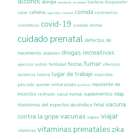
alcohol
alergia
bacteria
bloqueador
anestesia
ansiedad
comida
cafeína
solar
coronavirus
cigarrillos
cocaína
covid-19
cosméticos
cuidado dental
cuidado prenatal
defectos de
drogas recreativas
nacimiento
diabetes
fumar
fiestas
ejercicio
estrés
fertilidad
infección
lugar de trabajo
lactancia
listeria
mascotas
repelente de
pescado
quedar embarazada
químicos
insectos
suplementos
tdap
resfriado
salud mental
vacuna
trastornos del espectro alcohólico fetal
viajar
vacunas
contra la gripe
vapeo
vitaminas prenatales
zika
vitaminas