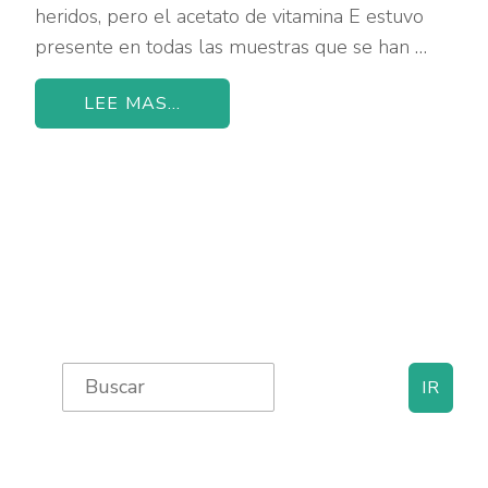
heridos, pero el acetato de vitamina E estuvo
presente en todas las muestras que se han …
LEE MAS...
Primary
Search
for:
Sidebar