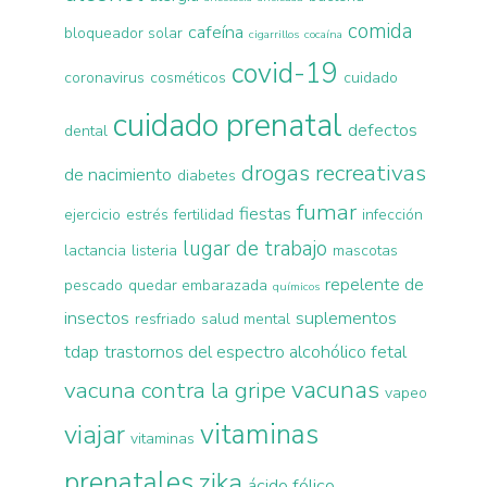
comida
cafeína
bloqueador solar
cigarrillos
cocaína
covid-19
coronavirus
cosméticos
cuidado
cuidado prenatal
defectos
dental
drogas recreativas
de nacimiento
diabetes
fumar
fiestas
ejercicio
estrés
fertilidad
infección
lugar de trabajo
lactancia
listeria
mascotas
repelente de
pescado
quedar embarazada
químicos
insectos
suplementos
resfriado
salud mental
tdap
trastornos del espectro alcohólico fetal
vacunas
vacuna contra la gripe
vapeo
vitaminas
viajar
vitaminas
prenatales
zika
ácido fólico