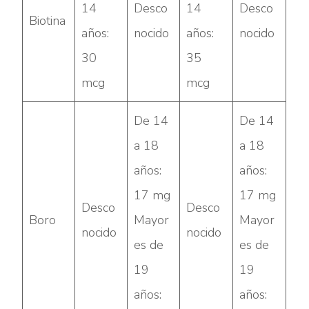
14
Desco
14
Desco
Biotina
años:
nocido
años:
nocido
30
35
mcg
mcg
De 14
De 14
a 18
a 18
años:
años:
17 mg
17 mg
Desco
Desco
Boro
Mayor
Mayor
nocido
nocido
es de
es de
19
19
años:
años: