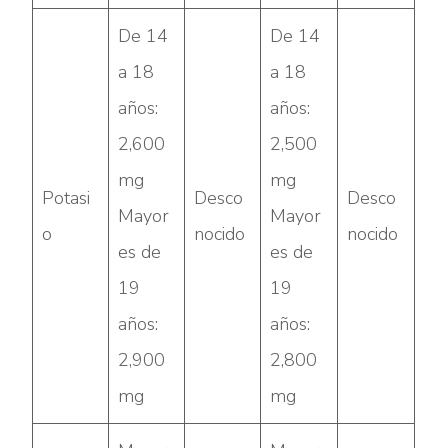
De 14
De 14
a 18
a 18
años:
años:
2,600
2,500
mg
mg
Potasi
Desco
Desco
Mayor
Mayor
o
nocido
nocido
es de
es de
19
19
años:
años:
2,900
2,800
mg
mg