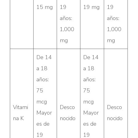
15 mg
19
19 mg
19
años:
años:
1,000
1,000
mg
mg
De 14
De 14
a 18
a 18
años:
años:
75
75
mcg
mcg
Vitami
Desco
Desco
Mayor
Mayor
na K
nocido
nocido
es de
es de
19
19