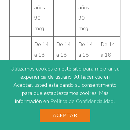
años:
años:
90
90
mcg
mcg
De 14
De 14
De 14
De 14
a 18
a 18
a 18
a 18
años:
años:
años:
años:
Utilizamos cookies en este sitio para mejorar su
12 mg
34 mg
13 mg
34 mg
experiencia de usuario. Al hacer clic en
Aceptar, usted está dando su consentimiento
Zinc
Mayor
Mayor
Mayor
Mayor
para que establezcamos cookies. Más
es de
es de
es de
es de
información en
Política de Confidencialidad.
.
19
19
19
19
ACEPTAR
años:
años:
años:
años:
11 mg
40 mg
12 mg
40 mg