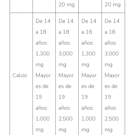
20 mg
20 mg
De 14
De 14
De 14
De 14
a 18
a 18
a 18
a 18
años:
años:
años:
años:
1,300
3,000
1,300
3,000
mg
mg
mg
mg
Calcio
Mayor
Mayor
Mayor
Mayor
es de
es de
es de
es de
19
19
19
19
años:
años:
años:
años:
1,000
2,500
1,000
2,500
mg
mg
mg
mg