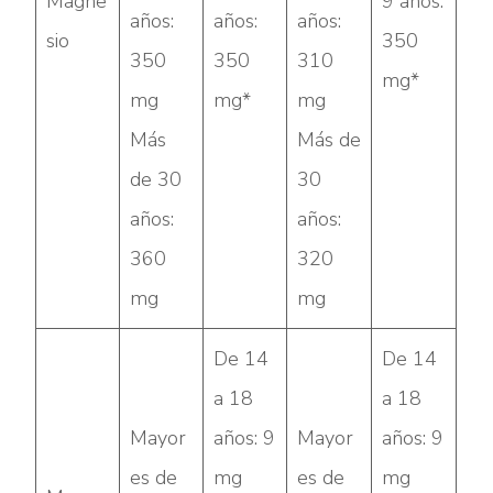
Magne
9 años:
años:
años:
años:
sio
350
350
350
310
mg*
mg
mg*
mg
Más
Más de
de 30
30
años:
años:
360
320
mg
mg
De 14
De 14
a 18
a 18
Mayor
años: 9
Mayor
años: 9
es de
mg
es de
mg