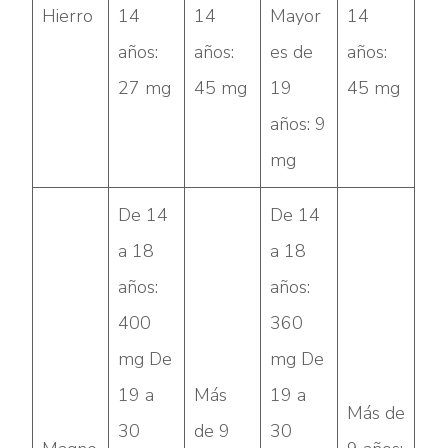
Hierro
14
14
Mayor
14
años:
años:
es de
años:
27 mg
45 mg
19
45 mg
años: 9
mg
De 14
De 14
a 18
a 18
años:
años:
400
360
mg De
mg De
19 a
Más
19 a
Más de
30
de 9
30