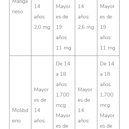
Manga
14
Mayor
14
Mayor
neso
años:
es de
años:
es de
2,0 mg
19
2,6 mg
19
años:
años:
11 mg
11 mg
De 14
De 14
a 18
a 18
años:
años:
Mayor
Mayor
1,700
1,700
es de
es de
mcg
mcg
Molibd
14
14
Mayor
Mayor
eno
años:
años:
es de
es de