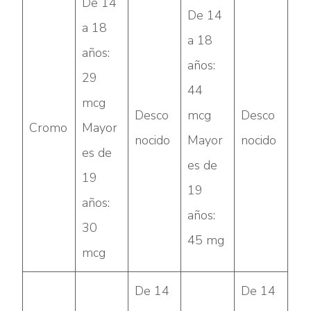
De 14
De 14
a 18
a 18
años:
años:
29
44
mcg
Desco
mcg
Desco
Cromo
Mayor
nocido
Mayor
nocido
es de
es de
19
19
años:
años:
30
45 mg
mcg
De 14
De 14