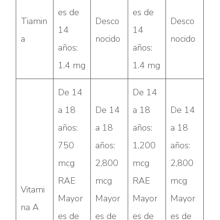
es de
es de
Tiamin
Desco
Desco
14
14
a
nocido
nocido
años:
años:
1.4 mg
1.4 mg
De 14
De 14
a 18
De 14
a 18
De 14
años:
a 18
años:
a 18
750
años:
1,200
años:
mcg
2,800
mcg
2,800
RAE
mcg
RAE
mcg
Vitami
Mayor
Mayor
Mayor
Mayor
na A
es de
es de
es de
es de