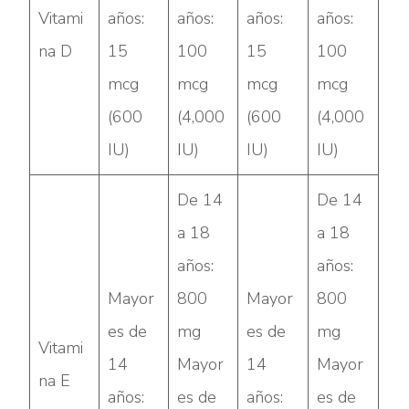
Vitami
años:
años:
años:
años:
na D
15
100
15
100
mcg
mcg
mcg
mcg
(600
(4,000
(600
(4,000
IU)
IU)
IU)
IU)
De 14
De 14
a 18
a 18
años:
años:
Mayor
800
Mayor
800
es de
mg
es de
mg
Vitami
14
Mayor
14
Mayor
na E
años:
es de
años:
es de