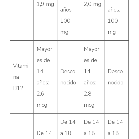
1,9 mg
2,0 mg
años:
años:
100
100
mg
mg
Mayor
Mayor
es de
es de
Vitami
14
Desco
14
Desco
na
años:
nocido
años:
nocido
B12
2.6
2.8
mcg
mcg
De 14
De 14
De 14
De 14
a 18
a 18
a 18