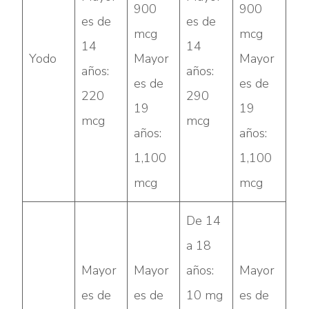
900
900
es de
es de
mcg
mcg
14
14
Yodo
Mayor
Mayor
años:
años:
es de
es de
220
290
19
19
mcg
mcg
años:
años:
1,100
1,100
mcg
mcg
De 14
a 18
Mayor
Mayor
años:
Mayor
es de
es de
10 mg
es de