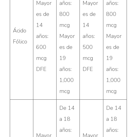
Mayor
años:
Mayor
años:
es de
800
es de
800
14
mcg
14
mcg
Ácido
años:
Mayor
años:
Mayor
Fólico
600
es de
500
es de
mcg
19
mcg
19
DFE
años:
DFE
años:
1,000
1,000
mcg
mcg
De 14
De 14
a 18
a 18
años:
años:
Mayor
Mayor