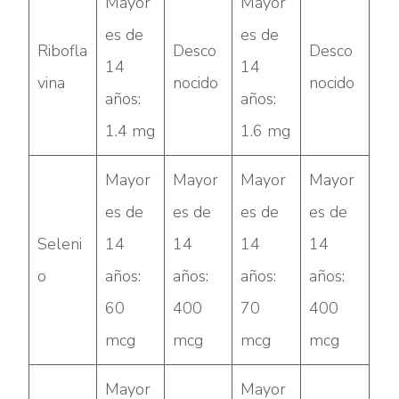
Mayor
Mayor
es de
es de
Ribofla
Desco
Desco
14
14
vina
nocido
nocido
años:
años:
1.4 mg
1.6 mg
Mayor
Mayor
Mayor
Mayor
es de
es de
es de
es de
Seleni
14
14
14
14
o
años:
años:
años:
años:
60
400
70
400
mcg
mcg
mcg
mcg
Mayor
Mayor